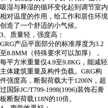
吸湿与释湿的循环变化起到调节室内
相对温度的作用，给工作和居住环境
创造了一个舒适的小气候。
3、质量轻，强度高：
GRG产品平面部分的标准厚度为3.2
至8.8MM（特殊要求可以加厚），
每平方米重量仅4.9至9.8KG，能减轻
主体建筑重量及构件负载。GRG构
件强度高，断裂荷载大于1200N，超
过国际JC/T799-1998(1996)装饰石膏
板断裂荷载118N的10倍。
4、声学效果好：