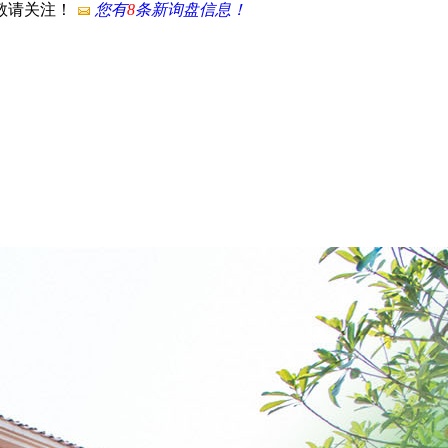
，敬请关注！
您有
8
条新询盘信息！