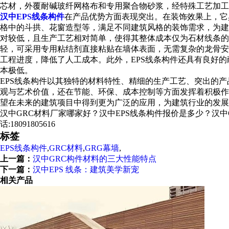
芯材，外覆耐碱玻纤网格布和专用聚合物砂浆，经特殊工艺加工
汉中EPS线条构件
在产品优势方面表现突出。在装饰效果上，它
格中的斗拱、花窗造型等，满足不同建筑风格的装饰需求，为建
对较低，且生产工艺相对简单，使得其整体成本仅为石材线条的
轻，可采用专用粘结剂直接粘贴在墙体表面，无需复杂的龙骨安装体
工程进度，降低了人工成本。此外，EPS线条构件还具有良好的
本极低。
EPS线条构件以其独特的材料特性、精细的生产工艺、突出的
观与艺术价值，还在节能、环保、成本控制等方面发挥着积极作
望在未来的建筑项目中得到更为广泛的应用，为建筑行业的发展
汉中GRC材料厂家哪家好？汉中EPS线条构件报价是多少？汉中G
话:18091805616
标签
EPS线条构件
,
GRC材料
,
GRG幕墙
,
上一篇：
汉中GRC构件材料的三大性能特点
下一篇：
汉中EPS 线条：建筑美学新宠
相关产品