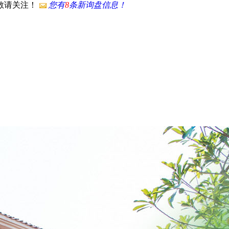
，敬请关注！
您有
8
条新询盘信息！