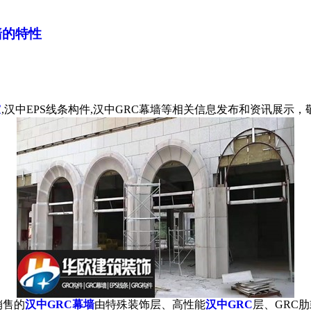
墙的特性
家
,汉中EPS线条构件,汉中GRC幕墙等相关信息发布和资讯展示
销售的
汉中GRC幕墙
由特殊装饰层、高性能
汉中GRC
层、GRC