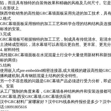
陷，而且具有独特的自装饰效果和精确的风格及几何尺寸。它是
1.在形状上
陕西华欧销售的高性能GRC幕墙面板采用先进的加工技术，具
2.格式
GRC幕墙面板采用独特的加工工艺和科学合理的结构结构及连接
标准的安装。
3.完成
GRC幕墙板可根据独特的加工工艺，制成具有传统清水、彩清
土浇铸成型相比，清水幕墙可以表现出更自然、更丰富、更充分
4. 材料特性
高性能GRC幕墙面板在水泥混凝土行业中大量使用新材料和新
标的两倍)
5.结构
使用嵌入式pre-embedded精密连接器,或大规模的建设高
播构建机制,具有钢筋混凝土结构的安全特性。
另一个不容忽视的问题是GRC幕墙产品必须进行受力分析，即
6、安装
从工厂预制的角度来看，GRC幕墙各种结构构件和安装连接都
GRC幕墙,西安GRC幕墙,GRC幕墙供应商
汉中GRC材料厂家哪家好？汉中EPS线条构件报价是多少？汉中G
话:18091805616