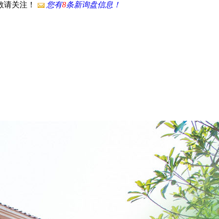
，敬请关注！
您有
8
条新询盘信息！